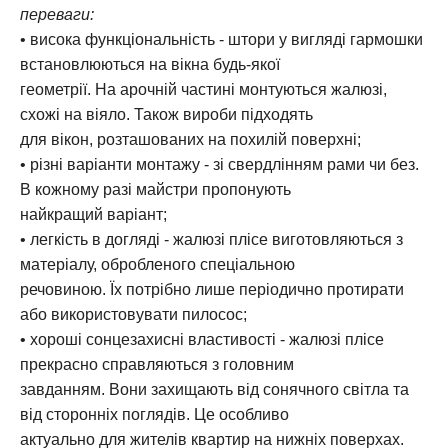
переваги:
• висока функціональність - штори у вигляді гармошки
встановлюються на вікна будь-якої
геометрії. На арочній частині монтуються жалюзі,
схожі на віяло. Також вироби підходять
для вікон, розташованих на похилій поверхні;
• різні варіанти монтажу - зі свердлінням рами чи без.
В кожному разі майстри пропонують
найкращий варіант;
• легкість в догляді - жалюзі плісе виготовляються з
матеріалу, обробленого спеціальною
речовиною. Їх потрібно лише періодично протирати
або використовувати пилосос;
• хороші сонцезахисні властивості - жалюзі плісе
прекрасно справляються з головним
завданням. Вони захищають від сонячного світла та
від сторонніх поглядів. Це особливо
актуально для жителів квартир на нижніх поверхах.