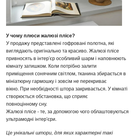
У чому плюси жалюзі плісе?
У продажу представлені гофровані полотна, які
виглядають оригінально та красиво. Жалюзі плісе
привносять в інтер'єр особливий шарм і наповнюють
кімнату затишком. Коли потрібно залити
приміщення сонячним світлом, тканина збирається в
мініатюрну гармошку і зовсім не перекриває
вікно. При необхідності штора закривається. У кімнаті
створюється обстановка, що сприяє
повноцінному сну.
Жалюзі плісе - те, за допомогою чого облаштовуються
ультрамодні інтер'єри.
Це унікальні штори, для яких характерні такі