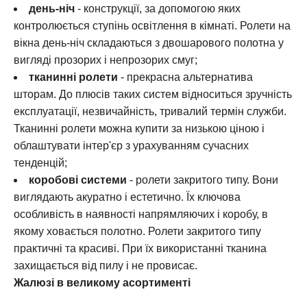
день-ніч
- конструкції, за допомогою яких
контролюється ступінь освітлення в кімнаті. Ролети на
вікна день-ніч складаються з двошарового полотна у
вигляді прозорих і непрозорих смуг;
тканинні ролети
- прекрасна альтернатива
шторам. До плюсів таких систем відноситься зручність
експлуатації, незвичайність, тривалий термін служби.
Тканинні ролети можна купити за низькою ціною і
облаштувати інтер'єр з урахуванням сучасних
тенденцій;
коробові системи
- ролети закритого типу. Вони
виглядають акуратно і естетично. Їх ключова
особливість в наявності напрямляючих і коробу, в
якому ховається полотно. Ролети закритого типу
практичні та красиві. При їх використанні тканина
захищається від пилу і не провисає.
Жалюзі в великому асортименті