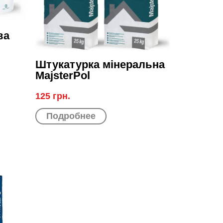
ва
Штукатурка мінеральна
MajsterPol
125 грн.
Подробнее