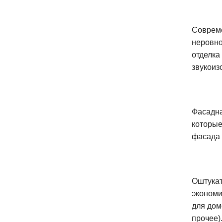
Совреме
неровно
отделка
звукоиз
Фасадна
которые
фасада 
Оштукат
экономи
для дом
прочее)