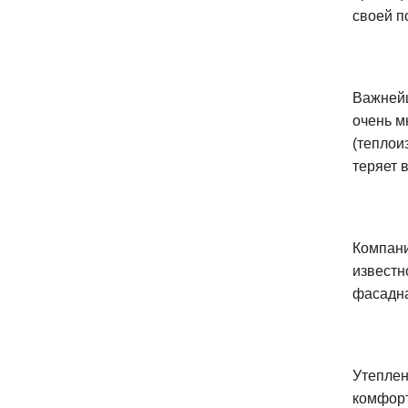
своей п
Важнейш
очень м
(теплои
теряет 
Компани
известн
фасадна
Утеплен
комфорт