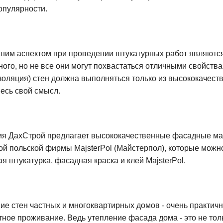
опулярности.
им аспектом при проведении штукатурных работ являютс
ного, но не все они могут похвастаться отличными свойств
золяция) стен должна выполняться только из высококачест
весь свой смысл.
я ДахСтрой предлагает высококачественные фасадные м
ой польской фирмы MajsterPol (Майстерпол), которые можно
я штукатурка, фасадная краска и клей MajsterPol.
ие стен частных и многоквартирных домов - очень практич
ное проживание. Ведь утепление фасада дома - это не то