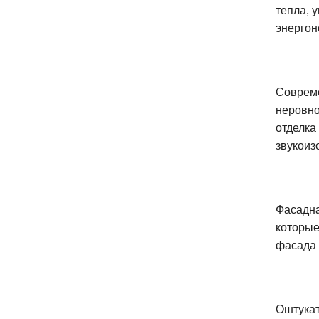
тепла, 
энергон
Совреме
неровно
отделка
звукоиз
Фасадна
которые
фасада 
Оштукат