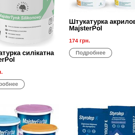
Штукатурка акрило
MajsterPol
174 грн.
турка силікатна
Подробнее
erPol
н.
робнее