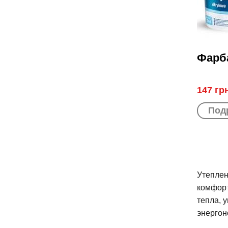
Фарба
147 гр
Под
Утеплен
комфорт
тепла, 
энергон