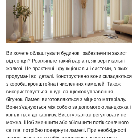
Ви хочете облаштувати будинок і забезпечити захист
від сонця? Розгляньте такий варіант, як вертикальні
жалюзі. Це практичні і функціональні системи, в яких
продумані всі деталі. Конструктивно вони складаються
з короба, кронштейна і численних ламелей. Також
використовується шнур, ланцюжок управління,
бігунок. Ламелі виготовляються з міцного матеріалу.
Вони з'єднуються між собою за допомогою ланцюжка і
кріпляться до карнизу. Висоту жалюзі регулювати не
можна. Щоб зменшити або збільшити потік сонячного
світла, потрібно повернути ламелі. При необхідності
ламелі зсуваються вбік, утворюючи вузьку смугу.