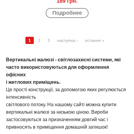
189 грн.
Подробнее
1
2
3
наступна ›
остання »
СТРАНИЦЫ
Вертикальні жалюзі - світлозахисні системи, які
часто використовуються для оформлення
офісних
і житлових приміщень.
Це прості конструкції, за допомогою яких регулюється
інтенсивність
світлового потоку. На нашому сайті можна купити
вертикальні жалюзі за низькою ціною. Вироби
застосовуються за призначенням довгий час і
привносять в приміщення домашній затишок!