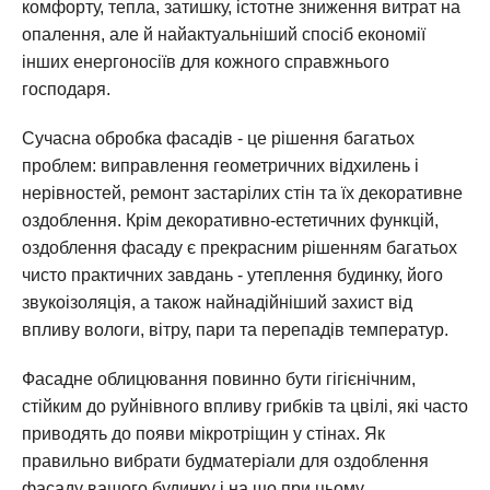
комфорту, тепла, затишку, істотне зниження витрат на
опалення, але й найактуальніший спосіб економії
інших енергоносіїв для кожного справжнього
господаря.
Сучасна обробка фасадів - це рішення багатьох
проблем: виправлення геометричних відхилень і
нерівностей, ремонт застарілих стін та їх декоративне
оздоблення. Крім декоративно-естетичних функцій,
оздоблення фасаду є прекрасним рішенням багатьох
чисто практичних завдань - утеплення будинку, його
звукоізоляція, а також найнадійніший захист від
впливу вологи, вітру, пари та перепадів температур.
Фасадне облицювання повинно бути гігієнічним,
стійким до руйнівного впливу грибків та цвілі, які часто
приводять до появи мікротріщин у стінах. Як
правильно вибрати будматеріали для оздоблення
фасаду вашого будинку і на що при цьому