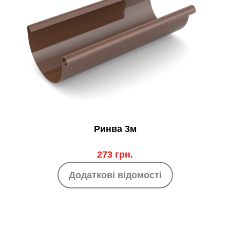
Ринва 3м
273 грн.
Додаткові відомості