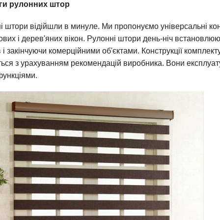
ги рулонних штор
і штори відійшли в минуле. Ми пропонуємо універсальні ко
ових і дерев'яних вікон. Рулонні штори день-ніч встановлюю
в і закінчуючи комерційними об'єктами. Конструкції комплек
ься з урахуванням рекомендацій виробника. Вони експлуатую
функціями.