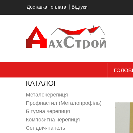
Перейти до основного вмісту
Доставка і оплата
Відгуки
ГОЛОВ
КАТАЛОГ
Металочерепиця
Профнастил (Металопрофіль)
Бітумна черепиця
Композитна черепиця
Сендвіч-панель