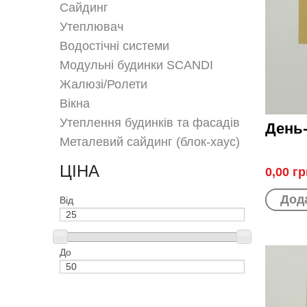
Сайдинг
Утеплювач
Водостічні системи
Модульні будинки SCANDI
Жалюзі/Ролети
Вікна
Утеплення будинків та фасадів
День
Металевий сайдинг (блок-хаус)
ЦІНА
0,00 гр
Дода
Від
До