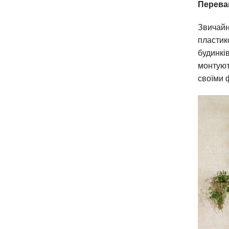
Перева
Звичайн
пластик
будинкі
монтуют
своїми 