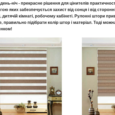
день-ніч - прекрасне рішення для цінителів практичност
ою яких забезпечується захист від сонця і від сторонн
, дитячій кімнаті, робочому кабінеті. Рулонні штори пр
, правильно підібрати колір штор і матеріал. Тоді мо
инком!