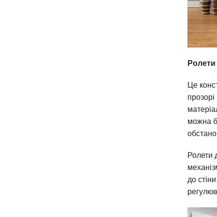
Ролети 
Це конст
прозорі
матеріа
можна б
обстано
Ролети 
механіз
до стін
регулюв