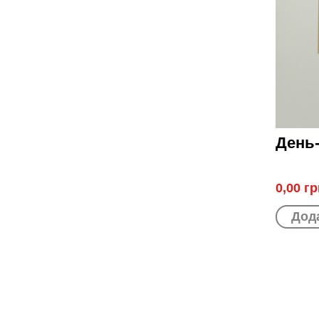
День
0,00 гр
Дода
СТОР