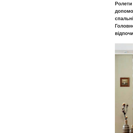
Ролети 
допомог
спальні
Головне
відпоч