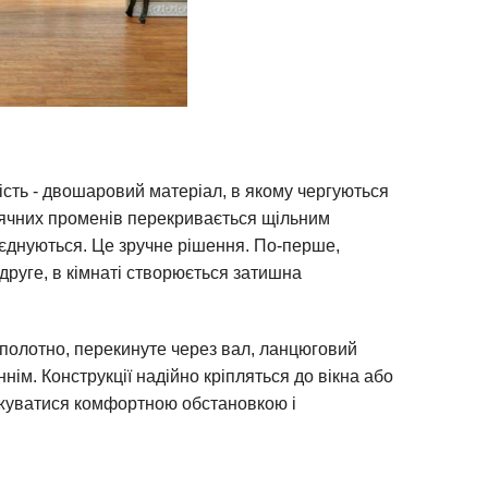
вість - двошаровий матеріал, в якому чергуються
онячних променів перекривається щільним
оєднуються. Це зручне рішення. По-перше,
друге, в кімнаті створюється затишна
е полотно, перекинуте через вал, ланцюговий
нім. Конструкції надійно кріпляться до вікна або
джуватися комфортною обстановкою і