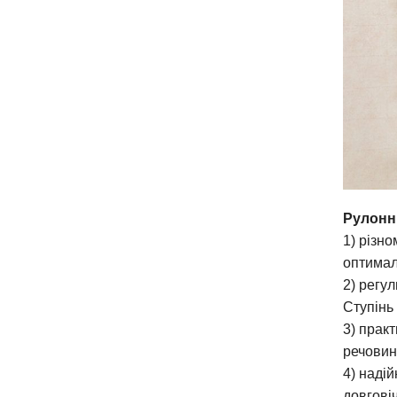
Рулонні
1) різн
оптимал
2) регу
Ступінь
3) прак
речовин
4) надій
довгові