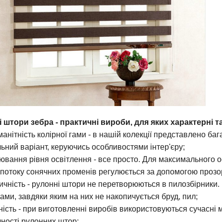
 штори зебра - практичні вироби, для яких характерні та
оманітність колірної гами - в нашій колекції представлено б
ьний варіант, керуючись особливостями інтер'єру;
лювання рівня освітлення - все просто. Для максимального 
 потоку сонячних променів регулюється за допомогою прозор
тичність - рулонні штори не перетворюються в пилозбірники
ами, завдяки яким на них не накопичується бруд, пил;
ність - при виготовленні виробів використовуються сучасні м
чності рулонних штор;