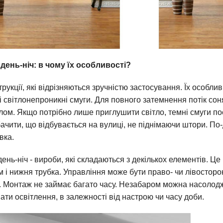
день-ніч: в чому їх особливості?
рукції, які відрізняються зручністю застосування. Їх особли
 і світлонепроникні смуги. Для повного затемнення потік с
лом. Якщо потрібно лише приглушити світло, темні смуги п
ачити, що відбувається на вулиці, не піднімаючи штори. По-
вка.
день-ніч - вироби, які складаються з декількох елементів. Ц
м і нижня трубка. Управління може бути право- чи лівосторон
и. Монтаж не займає багато часу. Незабаром можна насоло
ати освітлення, в залежності від настрою чи часу доби.