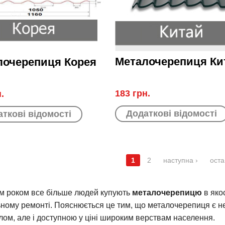
Металочерепиця Ки
лочерепиця Корея
183 грн.
.
Додаткові відомості
ткові відомості
1
2
наступна ›
оста
ІНКИ
м роком все більше людей купують
металочерепицю
в якос
ьному ремонті. Пояснюється це тим, що металочерепиця є не
лом, але і доступною у ціні широким верствам населення.