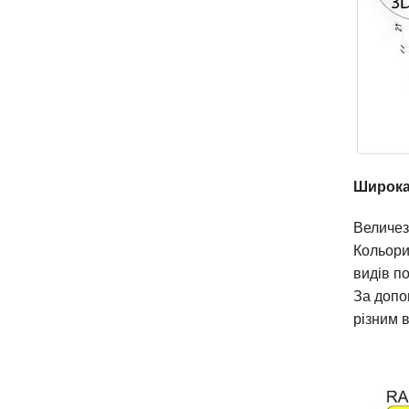
Широка
Величез
Кольори 
видів по
За допо
різним 