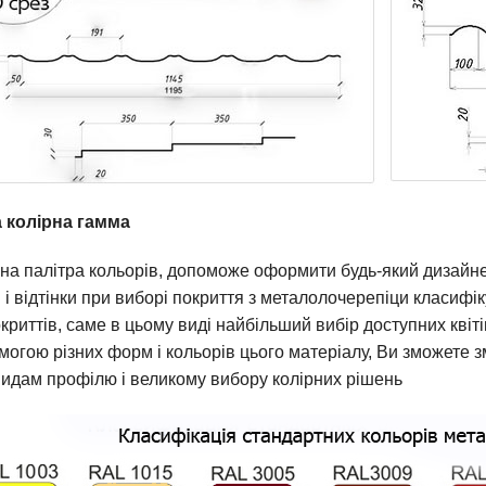
 колірна гамма
на палітра кольорів, допоможе оформити будь-який дизайн
і відтінки при виборі покриття з металолочерепіци класифіку
криттів, саме в цьому виді найбільший вибір доступних квіті
могою різних форм і кольорів цього матеріалу, Ви зможете з
видам профілю і великому вибору колірних рішень