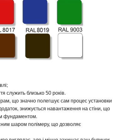
влі;
тя служить близько 50 років.
ограм, що значно полегшує сам процес установки
додаток, знижується навантаження на стіни, що
им фундаментом.
исним шаром полімеру, що дозволяє
иво виглядає, але і міцно захищає ваш будинок.