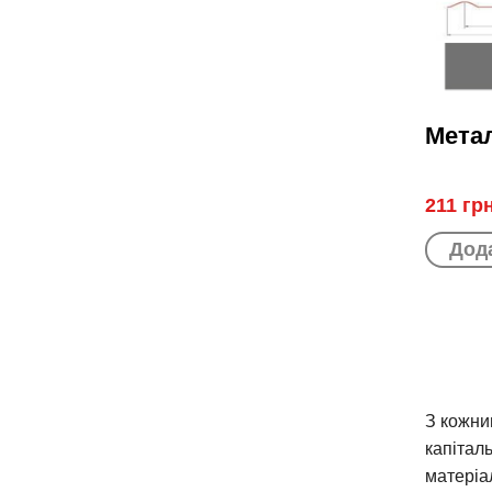
Мета
211 грн
Дода
СТОР
З кожни
капітал
матеріа