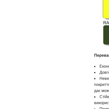
Перева
Екон
Довго
Неве
покритт
дає мож
Стій
викорис
Прива