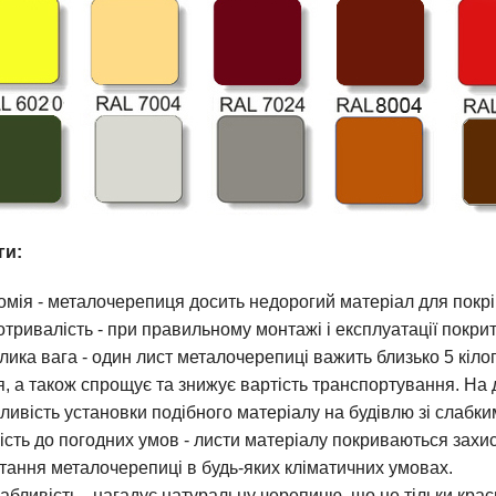
ги:
омія - металочерепиця досить недорогий матеріал для покрі
тривалість - при правильному монтажі і експлуатації покрит
лика вага - один лист металочерепиці важить близько 5 кіл
я, а також спрощує та знижує вартість транспортування. На 
ливість установки подібного матеріалу на будівлю зі слабк
кість до погодних умов - листи матеріалу покриваються зах
тання металочерепиці в будь-яких кліматичних умовах.
бливість - нагадує натуральну черепицю, що не тільки крас