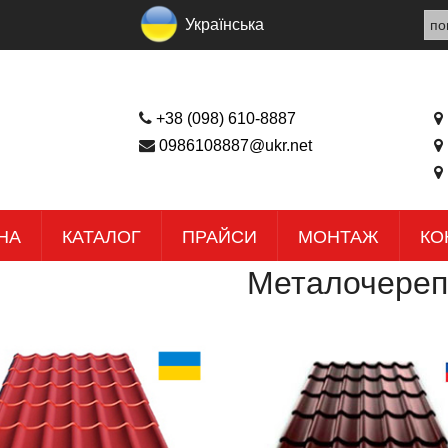
Українська
+38 (098) 610-8887
0986108887@ukr.net
НА
КАТАЛОГ
ПРАЙСИ
МОНТАЖ
КО
Металочереп