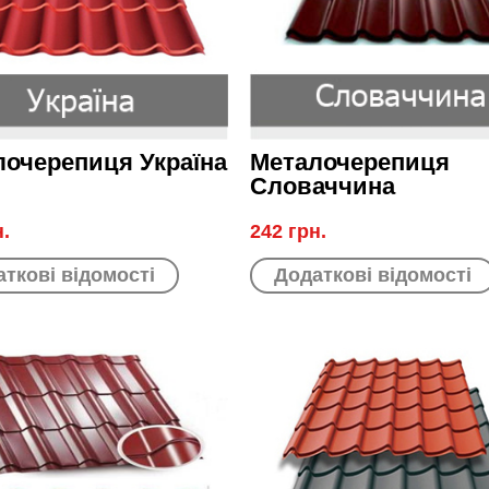
лочерепиця Україна
Металочерепиця
Словаччина
н.
242 грн.
ткові відомості
Додаткові відомості