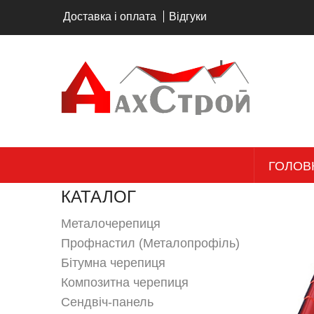
Перейти до основного вмісту
Доставка і оплата
Відгуки
ГОЛОВ
КАТАЛОГ
Металочерепиця
Профнастил (Металопрофіль)
Бітумна черепиця
Композитна черепиця
Сендвіч-панель