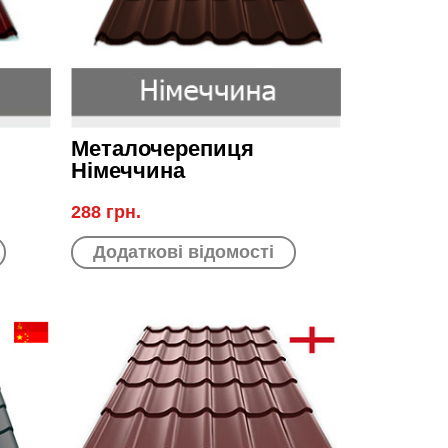
Металочерепиця
Німеччина
288 грн.
Додаткові відомості